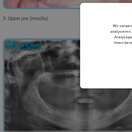
3- Upper jaw (maxilla)
Wir verwen
analysieren
Analysepa
ihnen bere