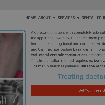
DENTAL TOURISM
OUR PATIENTS
PRICE
BLOG
Conta
HOME
ABOUT
SERVICES
DENTAL TOU
A 65-year-old patient with completely edentu
the upper and lower jaws. The treatment pla
immediate loading basal and compressive den
and 8 immediate loading basal dental implant
end,
metal-ceramic constructions
are cemen
This implantation method requires no bone a
The manipulation is painless.
Duration of th
Treating doctor
Get Your Free 