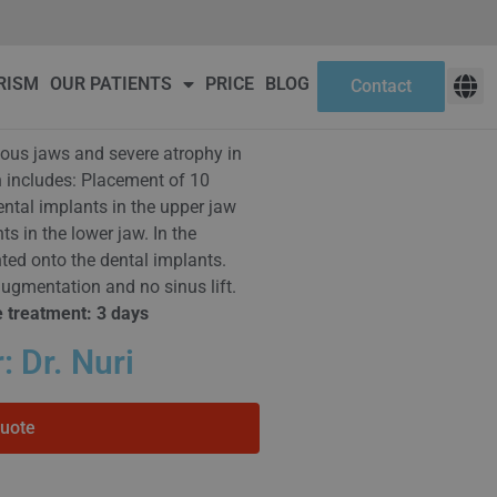
ct
RISM
OUR PATIENTS
PRICE
BLOG
Contact
lous jaws and severe atrophy in
n includes: Placement of 10
tal implants in the upper jaw
s in the lower jaw. In the
ted onto the dental implants.
ugmentation and no sinus lift.
e treatment: 3 days
: Dr. Nuri
Quote