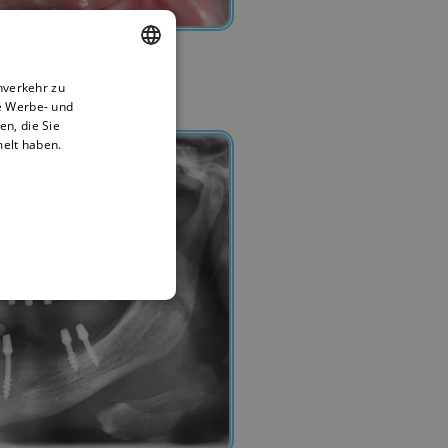
nverkehr zu
ENGLISH
e Werbe- und
BULGARIAN
n, die Sie
melt haben.
GERMAN
FRENCH
ITALIAN
ARABIC
FARSI