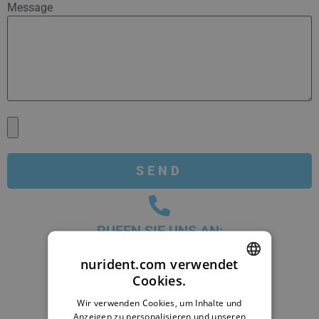
Message
RUFEN SIE UNS AN:
+4915678136031
nurident.com verwendet
Cookies.
+359 88 777 0703
ENGLISH
Wir verwenden Cookies, um Inhalte und
+359 884 757384
BULGARIAN
Anzeigen zu personalisieren und unseren