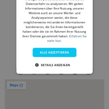
Datenverkehr zu analysieren. Wir geben
GERMAN
Informationen über Ihre Nutzung unserer
Website auch an unsere Werbe- und
FRENCH
EMAIL:
Analysepartner weiter, die diese
ITALIAN
möglicherweise mit anderen Informationen
contact@nurident.com
kombinieren, die Sie ihnen bereitgestellt
ARABIC
haben oder die sie im Rahmen Ihrer Nutzung
ihrer Dienste gesammelt haben.
Erfahren Sie
FARSI
mehr hier.
ARBEITSZEIT:
ALLE AKZEPTIEREN
Mon - Fri: 9:00 AM to 7:00 PM
DETAILS ANZEIGEN