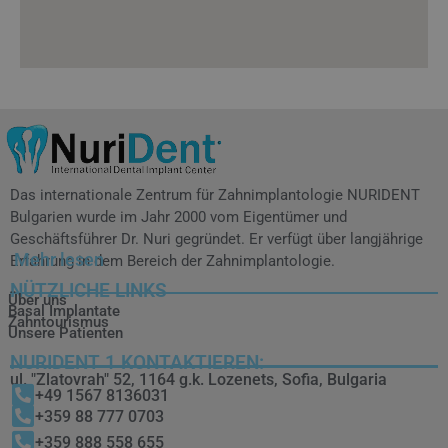
Das internationale Zentrum für Zahnimplantologie NURIDENT
Bulgarien wurde im Jahr 2000 vom Eigentümer und
Geschäftsführer Dr. Nuri gegründet. Er verfügt über langjährige
Mehr lesen
Erfahrung in dem Bereich der Zahnimplantologie.
NÜTZLICHE LINKS
Über uns
Basal Implantate
Zahntourismus
Unsere Patienten
NURIDENT 1 KONTAKTIEREN:
ul. "Zlatovrah" 52, 1164 g.k. Lozenets, Sofia, Bulgaria
+49 1567 8136031
+359 88 777 0703
+359 888 558 655