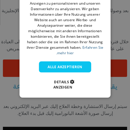
BULGARIAN
Anzeigen zu personalisieren und unseren
Datenverkehr zu analysieren. Wir geben
بعد وصولك إلى المطار ، سيكون دليلنا الناطق بالفرنسية أو الإنجليزية
GERMAN
Informationen über Ihre Nutzung unserer
تحت تصرفك وسيرافقك إلى الفندق أو العيادة.
Website auch an unsere Werbe- und
FRENCH
Analysepartner weiter, die diese
06
ITALIAN
möglicherweise mit anderen Informationen
kombinieren, die Sie ihnen bereitgestellt
ARABIC
خلال فترة العلاج ، تقع مسؤولية جميع الرحلات من الفندق إلى العيادة
haben oder die sie im Rahmen Ihrer Nutzung
ihrer Dienste gesammelt haben.
Erfahren Sie
على عاتق عيادة NURIDENT ، ويكون المترجم دائمًا مع المريض.
FARSI
mehr hier.
ALLE AKZEPTIEREN
انقر للحصول على استشارة مجانية
DETAILS
يقدم مركز Nuridnet الدولي لزراعة
ANZEIGEN
الأسنان:
سيتم إرسال الاستشارة وخطة العلاج إليك عبر البريد الإلكتروني بعد
إرسال صورة الأشعة البانورامية إليك قبل بدء العلاج.