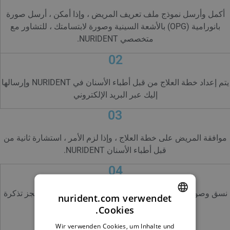
أكمل وأرسل نموذج ملف تعريف المريض ، وإذا أمكن ، أرسل صورة
بانورامية (OPG) بالأشعة السينية وصورة لابتسامتك ، للتشاور مع
متخصصي NURIDENT.
02
يتم إعداد خطة العلاج من قبل أطباء الأسنان في NURIDENT وإرسالها
إليك عبر البريد الإلكتروني
03
موافقة المريض على خطة العلاج ، وإذا لزم الأمر ، استشارة ثانية من
قبل أطباء الأسنان NURIDENT.
04
نسق وصولك إلى صوفيا مع عيادة NURIDENT وأرسل لنا حجز تذكرة
nurident.com verwendet
الطيران عبر البريد الإلكتروني.
Cookies.
ENGLISH
05
Wir verwenden Cookies, um Inhalte und