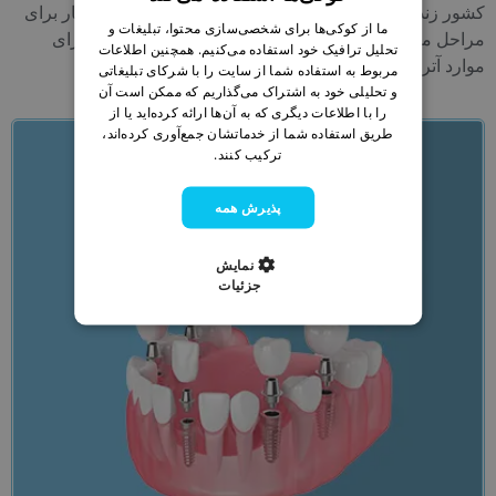
ENGLISH
کشور زندگی می کنند ، دشوار است زیرا بیمار باید چندین بار برای
ما از کوکی‌ها برای شخصی‌سازی محتوا، تبلیغات و
مراحل مختلف درمان مراجعه کند. ایمپلنت های کلاسیک برای
BULGARIAN
تحلیل ترافیک خود استفاده می‌کنیم. همچنین اطلاعات
موارد آتروفی استخوان مناسب نیستند.
مربوط به استفاده شما از سایت را با شرکای تبلیغاتی
GERMAN
و تحلیلی خود به اشتراک می‌گذاریم که ممکن است آن
را با اطلاعات دیگری که به آن‌ها ارائه کرده‌اید یا از
FRENCH
طریق استفاده شما از خدماتشان جمع‌آوری کرده‌اند،
ITALIAN
ترکیب کنند.
ARABIC
پذیرش همه
FARSI
تماس
نمایش
جزئیات
انجام میگردد.
این آخرین باری است که برای بیمار برای ترمیم و سیمان سازه
برداشته شود و سپس پایه اتصال مجددا بارگذاری می گردد. و
در مراجعه بعدی ، این پایه برداشته شده ، تا فشار روی آن
ایمپلنت کلاسیک