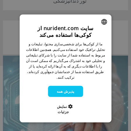
تور دندانپزشکی
40
سایت nurident.com از
کوکی‌ها استفاده می‌کند
ENGLISH
ما از کوکی‌ها برای شخصی‌سازی محتوا، تبلیغات و
کار متخصص و مجرب
BULGARIAN
تحلیل ترافیک خود استفاده می‌کنیم. همچنین اطلاعات
مربوط به استفاده شما از سایت را با شرکای تبلیغاتی
GERMAN
و تحلیلی خود به اشتراک می‌گذاریم که ممکن است آن
را با اطلاعات دیگری که به آن‌ها ارائه کرده‌اید یا از
FRENCH
طریق استفاده شما از خدماتشان جمع‌آوری کرده‌اند،
ITALIAN
ترکیب کنند.
ARABIC
پذیرش همه
FARSI
نمایش
جزئیات