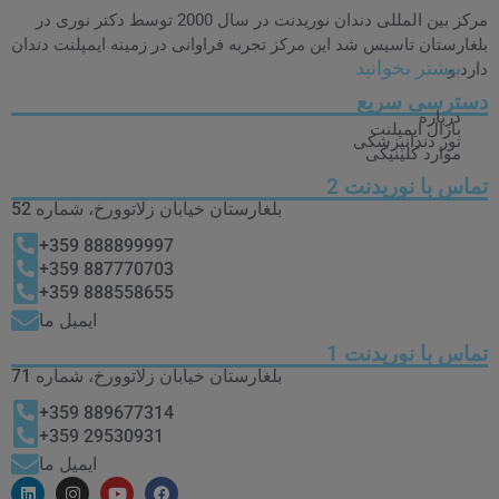
مرکز بین المللی دندان نوریدنت در سال 2000 توسط دکتر نوری در
بلغارستان تاسیس شد این مرکز تجربه فراوانی در زمینه ایمپلنت دندان
بیشتر بخوانید
دارد و
دسترسی سریع
درباره
بازال ایمپلنت
تور دندانپزشکی
موارد کلینیکی
تماس با نوریدنت 2
بلغارستان خیابان زلاتوورخ، شماره 52
888899997 359+
887770703 359+
888558655 359+
ایمیل ما
تماس با نوریدنت 1
بلغارستان خیابان زلاتوورخ، شماره 71
889677314 359+
29530931 359+
ایمیل ما