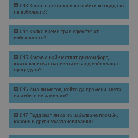
043 Какво оцветяване на зъбите се поддава
на избелване?
044 Колко време трае ефектът от
избелването?
045 Какъв е най-честият дискомфорт,
който изпитват пациентите след избелваща
процедура?
046 Има ли метод, който да промени цвета
на зъбите ни завинаги?
047 Поддават ли се на избелване пломби,
корони и други възстановявания?