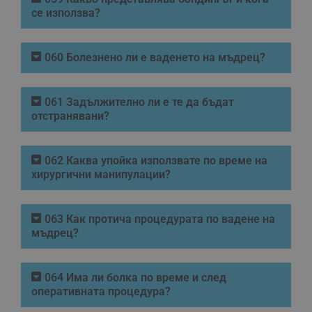
се използва?
060 Болезнено ли е ваденето на мъдрец?
061 Задължително ли е те да бъдат
отстранявани?
062 Каква упойка използвате по време на
хирургични манипулации?
063 Как протича процедурата по вадене на
мъдрец?
064 Има ли болка по време и след
оперативната процедура?