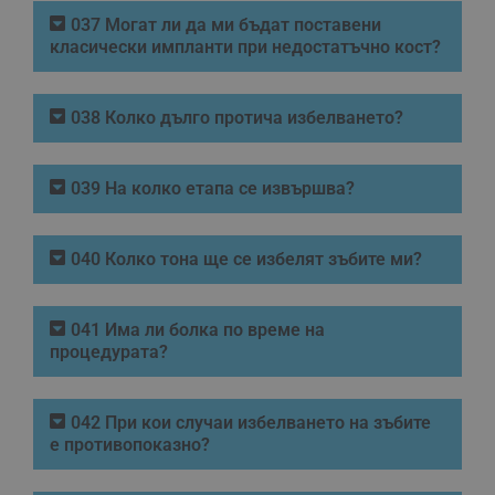
037 Могат ли да ми бъдат поставени
класически импланти при недостатъчно кост?
038 Колко дълго протича избелването?
039 На колко етапа се извършва?
040 Колко тона ще се избелят зъбите ми?
041 Има ли болка по време на
процедурата?
042 При кои случаи избелването на зъбите
е противопоказно?