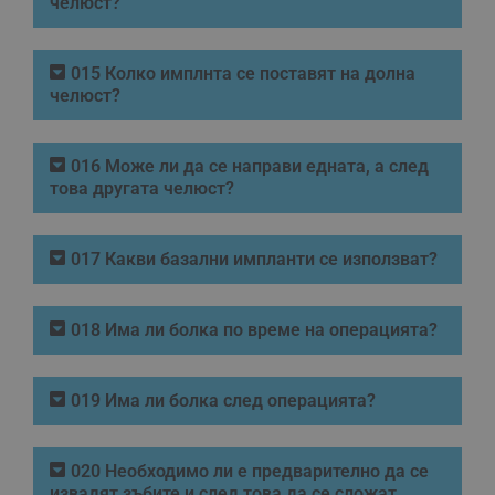
челюст?
015 Колко имплнта се поставят на долна
челюст?
016 Може ли да се направи едната, а след
това другата челюст?
017 Какви базални импланти се използват?
018 Има ли болка по време на операцията?
019 Има ли болка след операцията?
020 Необходимо ли е предварително да се
извадят зъбите и след това да се сложат