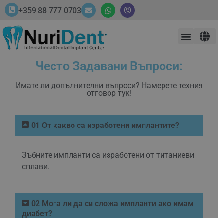
+359 88 777 0703
Често Задавани Въпроси:
Имате ли допълнителни въпроси? Намерете техния
отговор тук!
01 От какво са изработени имплантите?
Зъбните импланти са изработени от титаниеви
сплави.
02 Мога ли да си сложа импланти ако имам
диабет?