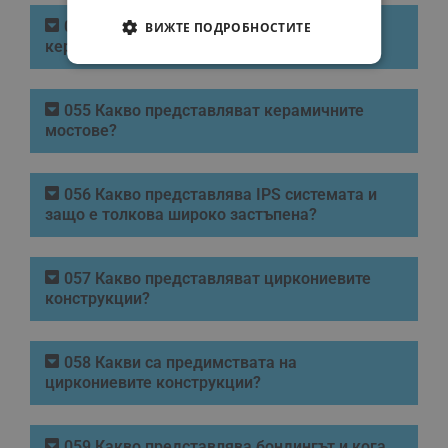
FARSI
054 Съществуват ли различни видове
ВИЖТЕ ПОДРОБНОСТИТЕ
керамични коронки?
055 Какво представляват керамичните
мостове?
056 Какво представлява IPS системата и
защо е толкова широко застъпена?
057 Какво представляват циркониевите
конструкции?
058 Какви са предимствата на
циркониевите конструкции?
059 Какво представлява бондингът и кога