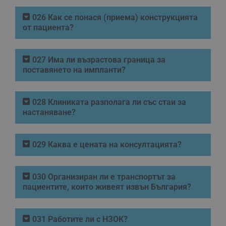
026 Как се понася (приема) конструкцията
от пациента?
027 Има ли възрастова граница за
поставянето на импланти?
028 Клиниката разполага ли със стаи за
настаняване?
029 Каква е цената на консултацията?
030 Организиран ли е транспортът за
пациентите, които живеят извън България?
031 Работите ли с НЗОК?