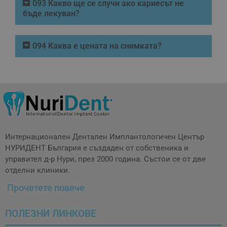
093 Какво ще се случи ако кариесът не
бъде лекуван?
094 Каква е цената на снимката?
Интернационален Дентален Имплантологичен Център
НУРИДЕНТ България е създаден от собственика и
управител д-р Нури, през 2000 година. Състои се от две
отделни клиники.
Прочетете повече
ПОЛЕЗНИ ЛИНКОВЕ